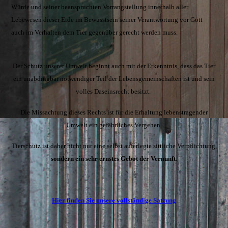
Würde und seiner beanspruchten Vorrangstellung innerhalb aller
Lebewesen dieser Erde im Bewusstsein seiner Verantwortung vor Gott
auch im Verhalten dem Tier gegenüber gerecht werden muss.
Der Schutz unserer Umwelt beginnt auch mit der Erkenntnis, dass das Tier
ein unabdingbar notwendiger Teil der Lebensgemeinschaften ist und sein
volles Daseinsrecht besitzt.
Die Missachtung dieses Rechts ist für die Erhaltung lebenstragender
Umwelt ein gefährliches Vergehen.
Tierschutz ist daher nicht nur eine selbst auferlegte sittliche Verpflichtung,
sondern ein sehr ernstes Gebot der Vernunft
.
Hier finden Sie unsere vollständige Satzung