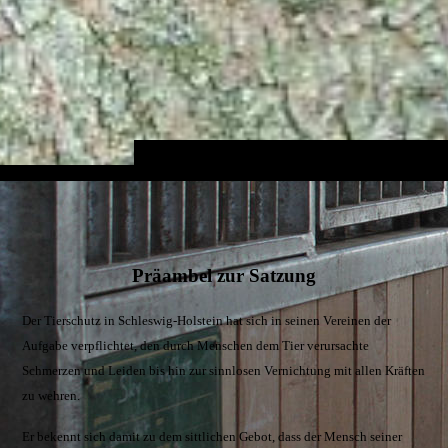
Präambel zur Satzung
Der Tierschutz in Schleswig-Holstein hat sich in seinen Vereinen der
Aufgabe verpflichtet, den durch Menschen dem Tier verursachte
Schmerzen und Leiden bis hin zur sinnlosen Vernichtung mit allen Kräften
zu wehren.
Er bekennt sich damit zu dem sittlichen Gebot, dass der Mensch seiner