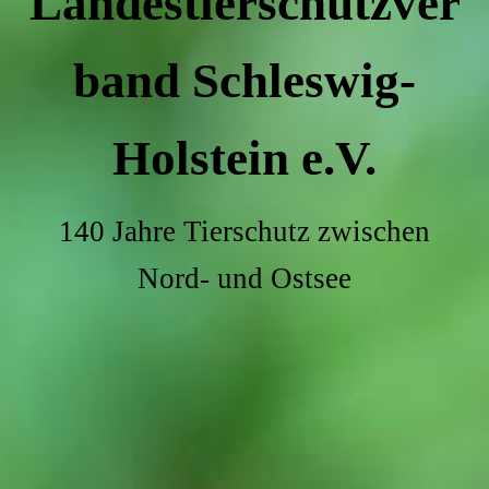
Landestierschutzver
band Schleswig-
Holstein e.V.
140 Jahre Tierschutz zwischen
Nord- und Ostsee